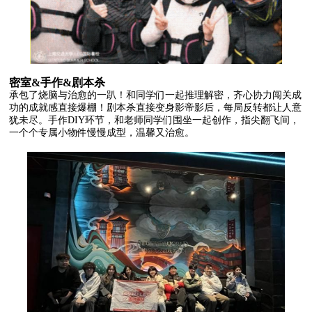
密室&手作&剧本杀
承包了烧脑与治愈的一趴！和同学们一起推理解密，齐心协力闯关成
功的成就感直接爆棚！剧本杀直接变身影帝影后，每局反转都让人意
犹未尽。手作DIY环节，和老师同学们围坐一起创作，指尖翻飞间，
一个个专属小物件慢慢成型，温馨又治愈。