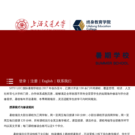
当前所在位置：暑校课程 > 课程介绍
课程介绍
登录
|
注册
|
English
|
联系我们
SJTU LEC 国际暑期学校自 2017 年创办至今，已累计开设 130 余门不同课程，覆盖管理、经济、人文
社科等七大学科门类，办学体系成熟完善，能够满足全球各国不同专业背景学生的短期海外修读与学分进
修需求。暑校每年开设暑期、冬季两期项目，灵活适配学生的学习与时间规划。
授课模式与修读规则
暑校项目大部分课程为三周学制，周一至周五每日授课 160 分钟；小部分课程开设四周学制，周一至
周五每日授课 120 分钟。所有课程实行全英文教学模式，课堂授课、课后作业、课程考核等全部教学环节
均以英文开展；每门课程修读合格可认定4 个学分。
暑校项目仅开设纯线下全日制、纯录播线上两种授课形式，不设置线上线下混合教学模式。学生可